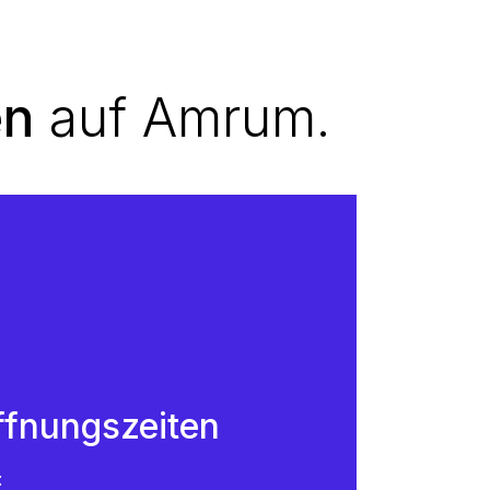
en
auf Amrum.
ffnungszeiten
: