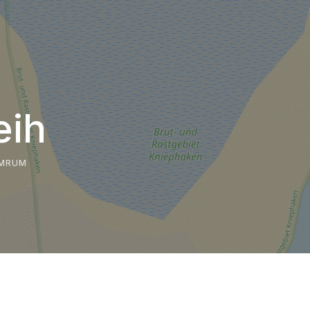
eih
AMRUM