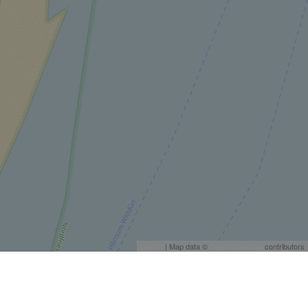
Leaflet
| Map data ©
OpenStreetMap
contributors