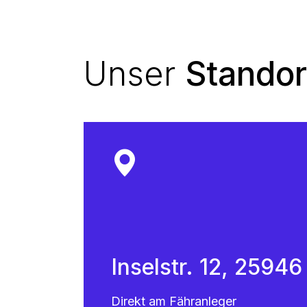
Unser
Standor
Inselstr. 12, 2594
Direkt am Fähranleger