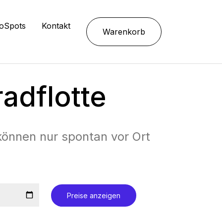
oSpots
Kontakt
Warenkorb
radflotte
können nur spontan vor Ort
Preise anzeigen