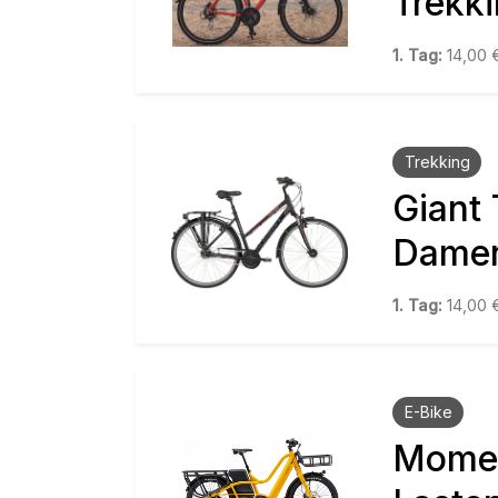
Trekk
1. Tag:
14,00
Trekking
Giant 
Dame
1. Tag:
14,00
E-Bike
Mome