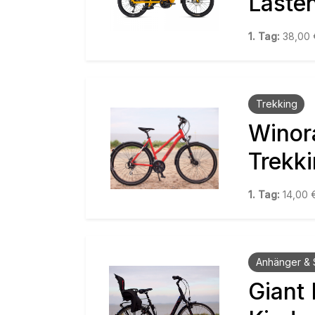
Laste
1. Tag:
38,00
Trekking
Winor
Trekk
1. Tag:
14,00
Anhänger & 
Giant